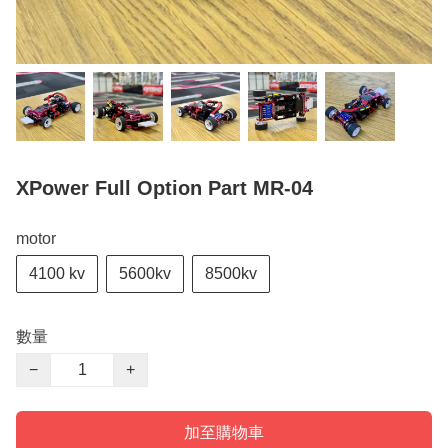
XPower Full Option Part MR-04
motor
4100 kv
5600kv
8500kv
數量
−
+
加至購物車