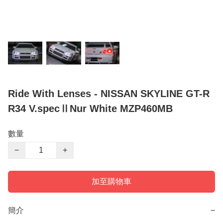
Ride With Lenses - NISSAN SKYLINE GT-R
R34 V.specⅡNur White MZP460MB
數量
−
+
加至購物車
簡介
−