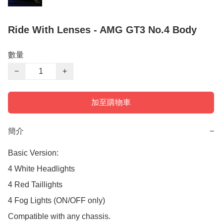
Ride With Lenses - AMG GT3 No.4 Body
數量
−
+
加至購物車
簡介
−
Basic Version:  

4 White Headlights 

4 Red Taillights 

4 Fog Lights (ON/OFF only) 

Compatible with any chassis.