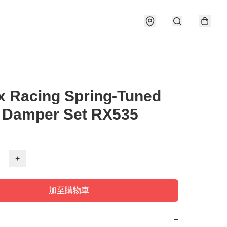
x Racing Spring-Tuned
 Damper Set RX535
+
加至購物車
−