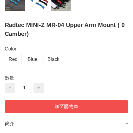
Radtec MINI-Z MR-04 Upper Arm Mount ( 0
Camber)
Color
Red
Blue
Black
數量
−
+
加至購物車
簡介
−