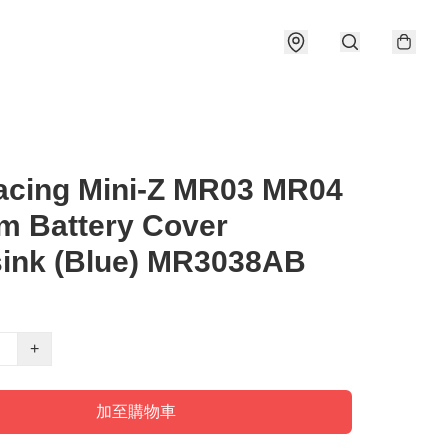
acing Mini-Z MR03 MR04
m Battery Cover
sink (Blue) MR3038AB
+
加至購物車