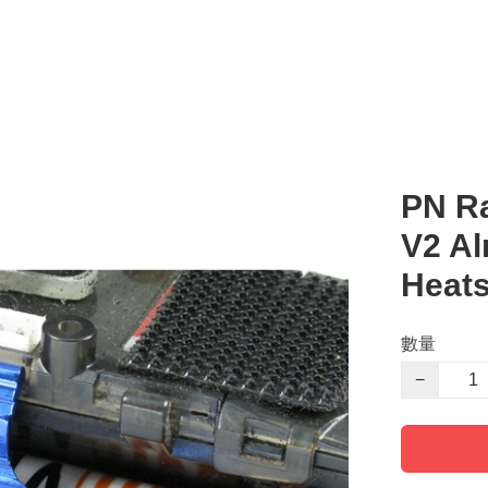
PN R
V2 Al
Heat
數量
−