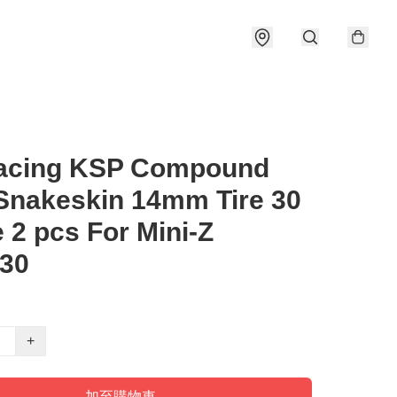
acing KSP Compound
Snakeskin 14mm Tire 30
 2 pcs For Mini-Z
30
+
加至購物車