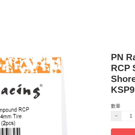
PN R
RCP 
Shore
KSP9
數量
−