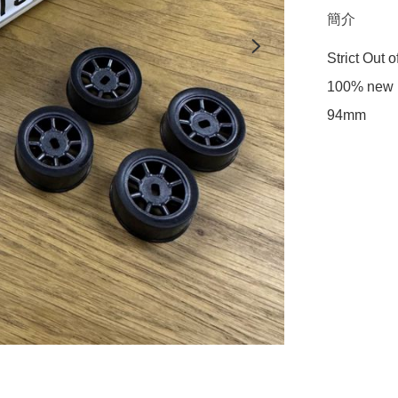
簡介
Strict Out 
100% new 

94mm