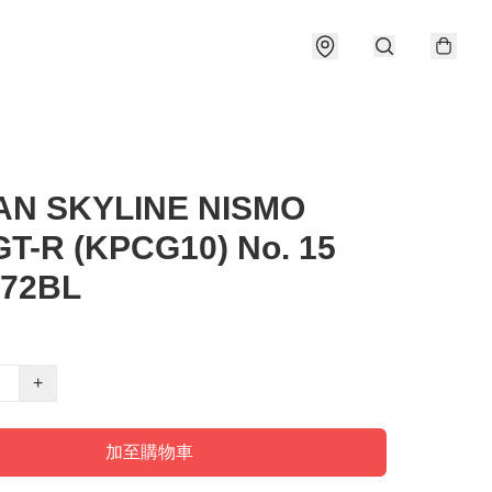
AN SKYLINE NISMO
GT-R (KPCG10) No. 15
72BL
+
加至購物車