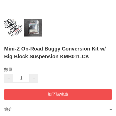
Mini-Z On-Road Buggy Conversion Kit w/
Big Block Suspension KMB011-CK
數量
−
+
加至購物車
簡介
−