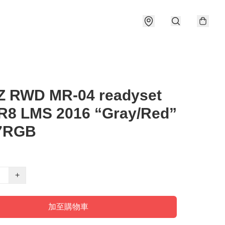
-Z RWD MR-04 readyset
R8 LMS 2016 “Gray/Red”
7RGB
+
加至購物車