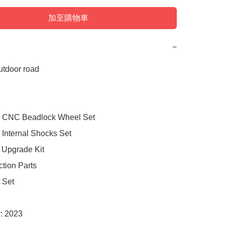
加至購物車
−
utdoor road

 CNC Beadlock Wheel Set

Internal Shocks Set

l Upgrade Kit

tion Parts

Set  

: 2023
