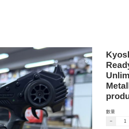
Kyos
Read
Unlim
Metal
produ
數量
−