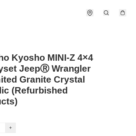
ho Kyosho MINI-Z 4×4
yset JeepⓇ Wrangler
ited Granite Crystal
lic (Refurbished
cts)
+