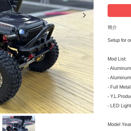
簡介
Setup for o
Mod List: 

- Aluminum
- Aluminum 
- Full Meta
- Y.L.Produc
- LED Light 
Model Year