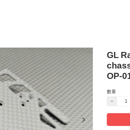
GL Ra
chass
OP-0
數量
−