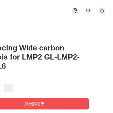
cing Wide carbon
is for LMP2 GL-LMP2-
16
+
加至購物車