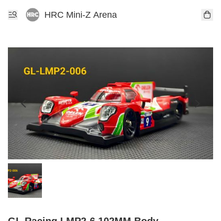
HRC Mini-Z Arena
GL Racing LMP2-6 102MM Body