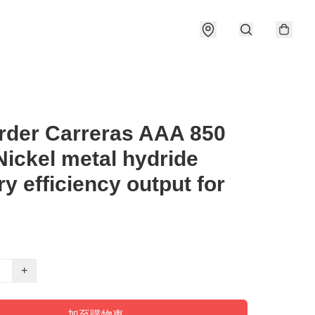
rder Carreras AAA 850
ickel metal hydride
ry efficiency output for
+
加至購物車