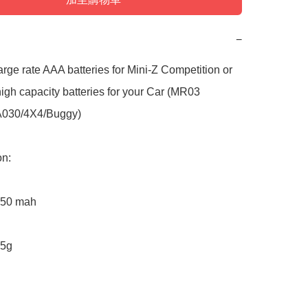
−
rge rate AAA batteries for Mini-Z Competition or 
igh capacity batteries for your Car (MR03 
030/4X4/Buggy)

n:

850 mah
