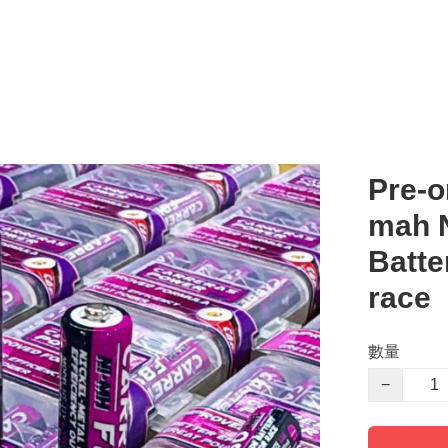
Pre-o
mah N
Batte
race
數量
−