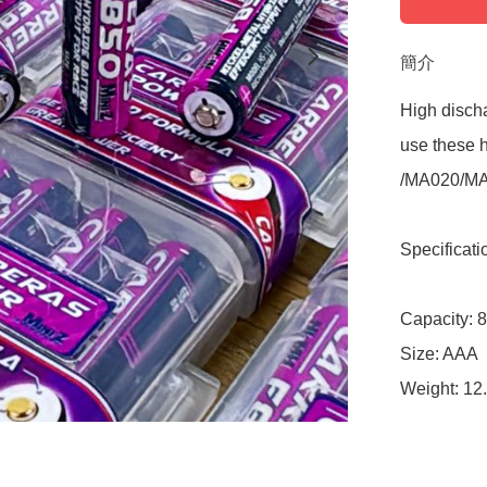
簡介
High discha
use these h
/MA020/MA
Specificatio
Capacity: 
Size: AAA
