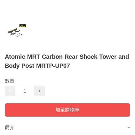
Atomic MRT Carbon Rear Shock Tower and
Body Post MRTP-UP07
數量
−
+
加至購物車
簡介
−