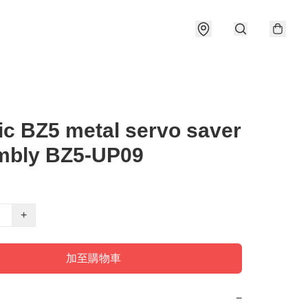
c BZ5 metal servo saver
mbly BZ5-UP09
+
加至購物車
−